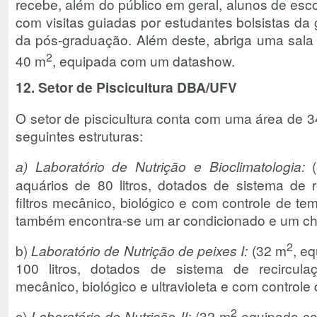
recebe, além do público em geral, alunos de escol
com visitas guiadas por estudantes bolsistas da
da pós-graduação. Além deste, abriga uma sala
2
40 m
, equipada com um datashow.
12. Setor de Piscicultura DBA/UFV
O setor de piscicultura conta com uma área de 
seguintes estruturas:
a)
Laboratório de Nutrição e Bioclimatologia:
(
aquários de 80 litros, dotados de sistema de 
filtros mecânico, biológico e com controle de tem
também encontra-se um ar condicionado e um chil
2
b)
Laboratório de Nutrição de peixes I:
(32 m
, e
100 litros, dotados de sistema de recircula
mecânico, biológico e ultravioleta e com controle
2
c)
Laboratório de Nutrição II:
(32 m
equipado com