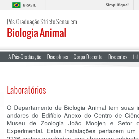
Simplifique!
BRASIL
Pós-Graduação Stricto Sensu em
Biologia Animal
A Pós-Graduação
Disciplinas
Corpo Docente
Discentes
Inf
Laboratórios
O Departamento de Biologia Animal tem suas in
andares do Edifício Anexo do Centro de Ciênci
Museu de Zoologia João Moojen e Setor de
Experimental. Estas instalações perfazem um
2736 metros quadrados, que abrangem gabinetes