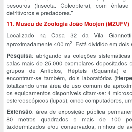
besouros (Insecta: Coleoptera), com ênfase
detritívoros e predadores.”
11. Museu de Zoologia João Moojen (MZUFV)
Localizado na Casa 32 da Vila Giannett
2
aproximadamente 400 m
. Está dividido em dois 
Pesquisa
: abrigando as coleções sistemáticas 
salas mais de 25.000 exemplares depositados 
grupos de Anfíbios, Répteis (Squamta) e 
encontram-se também, dois laboratórios (
Herpe
totalizando uma área de uso comum de aproxi
os equipamentos disponíveis citam-se: 4 microsc
estereoscópicos (lupas), cinco computadores, u
Extensão
: área de exposição pública perman
80 metros quadrados e mais de 100 peça
taxidermizados e/ou conservados, ninhos de av