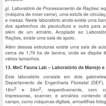
g) Laboratório de Processamento de Rações:
eq
(máquina de moer carne), uma estufa de circula
e mesas. Neste laboratório ainda existe uma b
dos apetrechos da piscicultura e outra para
além de um armário. Acoplado ao Laborató
Rações, existe uma sala de apoio.
Além dessas estruturas existe uma sala de aul
cerca de 1,79 ha de lamina, onde se dispõe 8
vários tamanhos.
13. MeC Fauna Lab – Laboratório de Manejo 
Este laboratório consiste em dois gabinet
Departamento de Engenharia Florestal (DEF)
2
2
16m
e 24m
, respectivamente, com co
impressoras, scanner, e armários contendo 
campo, como máquinas digitais, armadilhas fotog