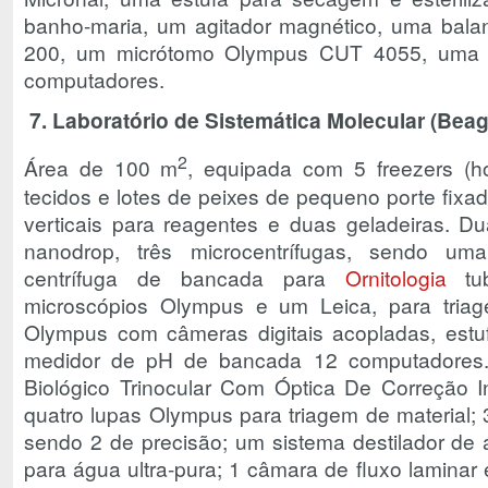
banho-maria, um agitador magnético, uma bala
200, um micrótomo Olympus CUT 4055, uma g
computadores.
7. Laboratório de Sistemática Molecular (Beag
2
Área de 100 m
, equipada com 5 freezers (h
tecidos e lotes de peixes de pequeno porte fixa
verticais para reagentes e duas geladeiras.
nanodrop, três microcentrífugas, sendo um
centrífuga de bancada para
Ornitologia
tub
microscópios Olympus e um Leica, para triag
Olympus com câmeras digitais acopladas, estu
medidor de pH de bancada 12 computadores. 
Biológico Trinocular Com Óptica De Correção I
quatro lupas Olympus para triagem de material; 
sendo 2 de precisão; um sistema destilador de 
para água ultra-pura; 1 câmara de fluxo laminar