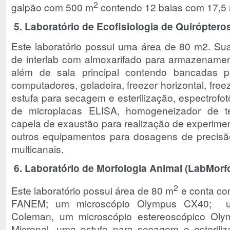
2
galpão com 500 m
contendo 12 baias com 17,5
5. Laboratório de Ecofisiologia de Quiróptero
Este laboratório possui uma área de 80 m2. Sua
de interlab com almoxarifado para armazenamen
além de sala principal contendo bancadas par
computadores, geladeira, freezer horizontal, free
estufa para secagem e esterilização, espectrofotô
de microplacas ELISA, homogeneizador de t
capela de exaustão para realização de experimen
outros equipamentos para dosagens de precisão
multicanais.
6. Laboratório de Morfologia Animal (LabMorf
2
Este laboratório possui área de 80 m
e conta co
FANEM; um microscópio Olympus CX40; u
Coleman, um microscópio estereoscópico Ol
Micronal, uma estufa para secagem e esteri