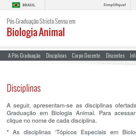
Simplifique!
BRASIL
Pós-Graduação Stricto Sensu em
Biologia Animal
A Pós-Graduação
Disciplinas
Corpo Docente
Discentes
Inf
Disciplinas
A seguir, apresentam-se as disciplinas oferta
Graduação em Biologia Animal. Para acessar 
clique no nome de cada disciplina.
* As disciplinas ‘Tópicos Especiais em Biol