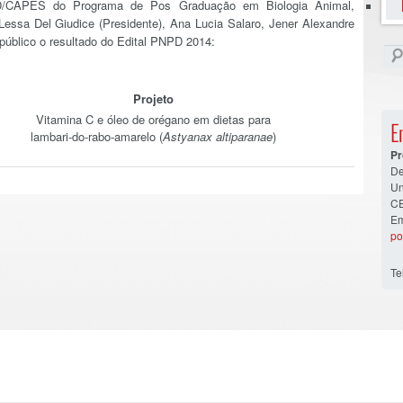
D/CAPES do Programa de Pos Graduação em Biologia Animal,
essa Del Giudice (Presidente), Ana Lucia Salaro, Jener Alexandre
úblico o resultado do Edital PNPD 2014:
Projeto
Vitamina C e óleo de orégano em dietas para
E
lambari-do-rabo-amarelo (
Astyanax altiparanae
)
Pr
De
Un
CE
Em
po
Te