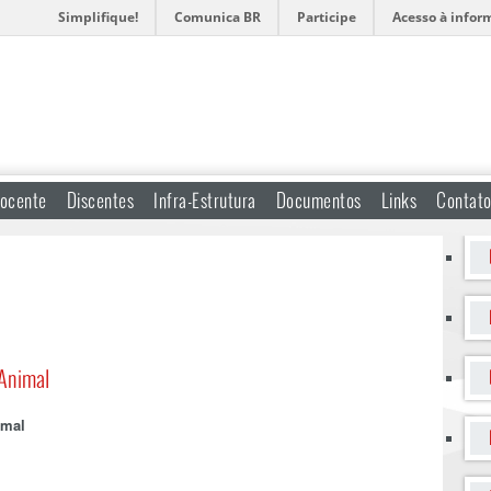
Simplifique!
Comunica BR
Participe
Acesso à infor
ocente
Discentes
Infra-Estrutura
Documentos
Links
Contat
 Animal
imal