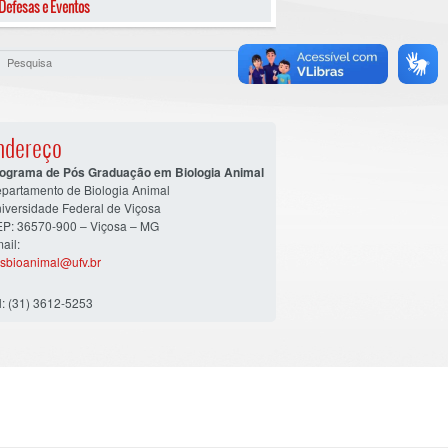
Defesas e Eventos
ndereço
ograma de Pós Graduação em Biologia Animal
partamento de Biologia Animal
iversidade Federal de Viçosa
P: 36570-900 – Viçosa – MG
ail:
sbioanimal@ufv.br
l: (31) 3612-5253