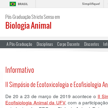
Simplifique!
BRASIL
Pós-Graduação Stricto Sensu em
Biologia Animal
A Pós-Graduação
Disciplinas
Corpo Docente
Discentes
Inf
Informativo
II Simpósio de Ecotoxicologia e Ecofisiologia A
De 20 a 23 de março de 2019 acontece o
II S
Ecofisiologia Animal da UFV
, com a participaçã