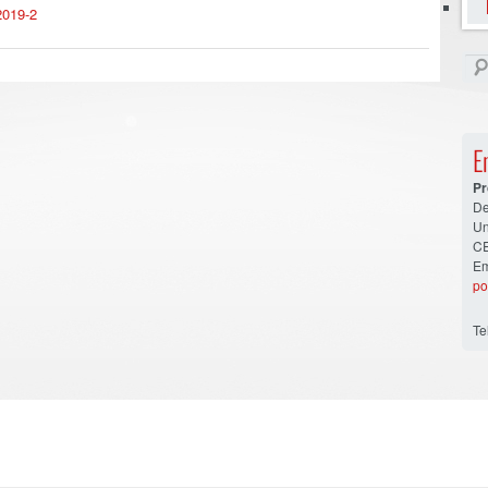
2019-2
E
Pr
De
Un
CE
Em
po
Te